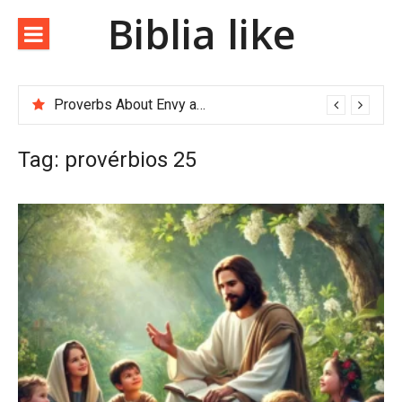
Biblia like
Proverbs About Envy and Greed
Proverbs About Divine Justice
Tag:
provérbios 25