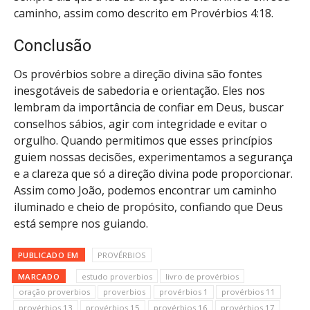
caminho, assim como descrito em Provérbios 4:18.
Conclusão
Os provérbios sobre a direção divina são fontes
inesgotáveis de sabedoria e orientação. Eles nos
lembram da importância de confiar em Deus, buscar
conselhos sábios, agir com integridade e evitar o
orgulho. Quando permitimos que esses princípios
guiem nossas decisões, experimentamos a segurança
e a clareza que só a direção divina pode proporcionar.
Assim como João, podemos encontrar um caminho
iluminado e cheio de propósito, confiando que Deus
está sempre nos guiando.
PUBLICADO EM
PROVÉRBIOS
MARCADO
estudo proverbios
livro de provérbios
oração proverbios
proverbios
provérbios 1
provérbios 11
provérbios 13
provérbios 15
provérbios 16
provérbios 17