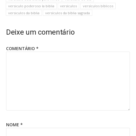
versiculo poderoso la biblia
versículos
versículos bíblicos
versiculos da biblia
versículos da bíblia sagrada
Deixe um comentário
COMENTÁRIO
*
NOME
*