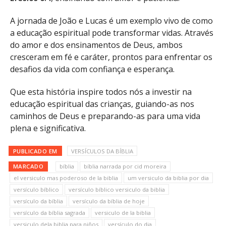
A jornada de João e Lucas é um exemplo vivo de como
a educação espiritual pode transformar vidas. Através
do amor e dos ensinamentos de Deus, ambos
cresceram em fé e caráter, prontos para enfrentar os
desafios da vida com confiança e esperança.
Que esta história inspire todos nós a investir na
educação espiritual das crianças, guiando-as nos
caminhos de Deus e preparando-as para uma vida
plena e significativa.
PUBLICADO EM
VERSÍCULOS DA BÍBLIA
MARCADO
bíblia
bíblia narrada por cid moreira
el versiculo mas poderoso de la biblia
um versiculo da biblia por dia
versículo bíblico
versículo bíblico versiculo da biblia
versículo da bíblia
versículo da bíblia de hoje
versículo da bíblia sagrada
versiculo de la biblia
versiculo dela biblia para niños
versículo do dia