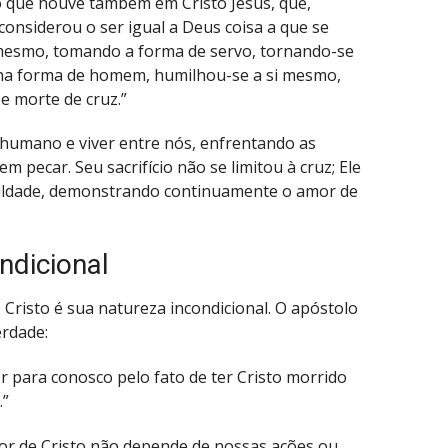
que houve também em Cristo Jesus, que,
onsiderou o ser igual a Deus coisa a que se
i mesmo, tomando a forma de servo, tornando-se
na forma de homem, humilhou-se a si mesmo,
e morte de cruz.”
 humano e viver entre nós, enfrentando as
 pecar. Seu sacrifício não se limitou à cruz; Ele
umildade, demonstrando continuamente o amor de
ndicional
risto é sua natureza incondicional. O apóstolo
erdade:
 para conosco pelo fato de ter Cristo morrido
.”
amor de Cristo não depende de nossas ações ou